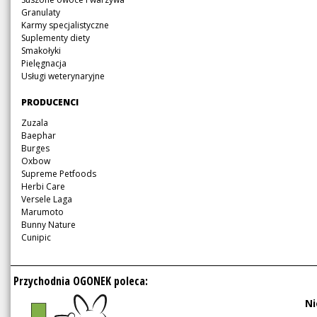
Granulaty
Karmy specjalistyczne
Suplementy diety
Smakołyki
Pielęgnacja
Usługi weterynaryjne
Pomiń
PRODUCENCI
nawigację
Pomiń
Zuzala
nawigację
Baephar
Burges
Oxbow
Supreme Petfoods
Herbi Care
Versele Laga
Marumoto
Bunny Nature
Cunipic
Przychodnia OGONEK poleca:
Ni