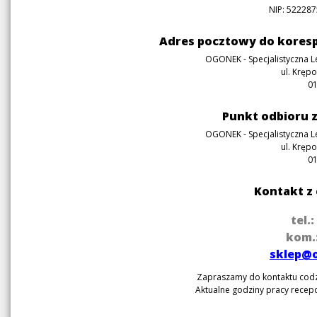
NIP: 52228
Adres pocztowy do koresp
OGONEK - Specjalistyczna L
ul. Krępo
0
Punkt odbioru
OGONEK - Specjalistyczna L
ul. Krępo
0
Kontakt z
tel.:
kom.:
sklep@
Zapraszamy do kontaktu codzi
Aktualne godziny pracy recepc