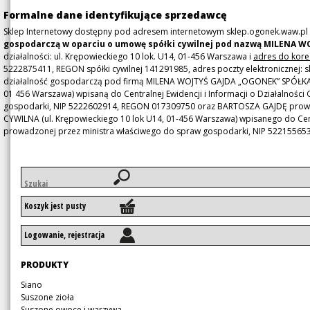
Formalne dane identyfikujące sprzedawcę
Sklep Internetowy dostępny pod adresem internetowym sklep.ogonek.waw.pl
gospodarczą w oparciu o umowę spółki cywilnej pod nazwą MILENA 
działalności: ul. Krępowieckiego 10 lok. U14, 01-456 Warszawa i
adres do kore
5222875411, REGON spółki cywilnej 141291985, adres poczty elektronicznej:
działalność gospodarczą pod firmą MILENA WOJTYŚ GAJDA „OGONEK” SPÓŁKA CY
01 456 Warszawa) wpisaną do Centralnej Ewidencji i Informacji o Działalnośc
gospodarki, NIP 5222602914, REGON 017309750 oraz BARTOSZA GAJDĘ prow
CYWILNA (ul. Krępowieckiego 10 lok U14, 01-456 Warszawa) wpisanego do Centra
prowadzonej przez ministra właściwego do spraw gospodarki, NIP 5221556
Słowa
kluczowe
Koszyk jest pusty
Logowanie, rejestracja
Pomiń
PRODUKTY
nawigację
Pomiń
Siano
nawigację
Suszone zioła
Suszone owoce i warzywa