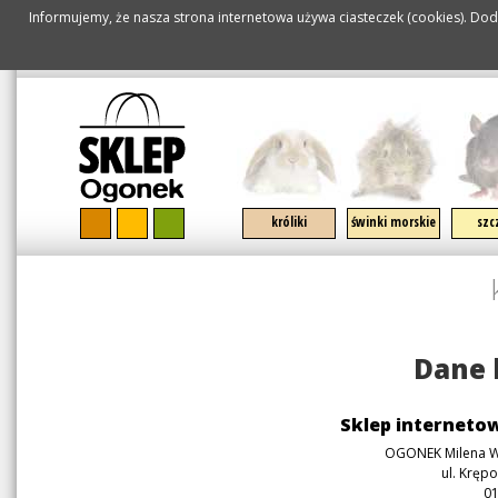
Informujemy, że nasza strona internetowa używa ciasteczek (cookies). Doda
SPECJALISTY
pomiń nawigację
króliki
świnki morskie
szc
Dane 
Sklep interneto
OGONEK Milena Wo
ul. Kręp
0