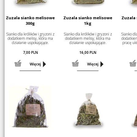
Zuzala sianko melisowe
Zuzala sianko melisowe
Zuzala
300g
1kg
Sianko dla królików i gryzoni z
Sianko dla królików i gryzoni z
Sianko dla
dodatkiem melisy, która ma
dodatkiem melisy, która ma
dodatkiem
działanie uspokajające.
działanie uspokajające.
pracę uk
7,00
PLN
16,00
PLN
Więcej
Więcej