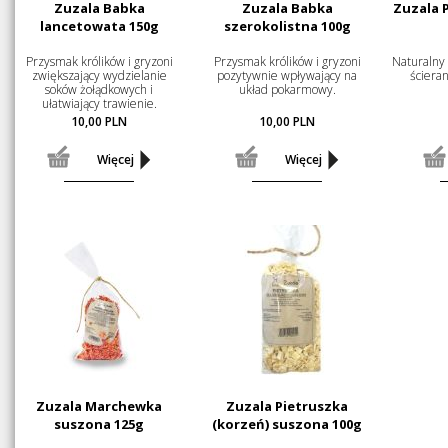
Zuzala Babka
Zuzala Babka
Zuzala P
lancetowata 150g
szerokolistna 100g
Przysmak królików i gryzoni
Przysmak królików i gryzoni
Naturalny
zwiększający wydzielanie
pozytywnie wpływający na
ścieran
soków żołądkowych i
układ pokarmowy.
ułatwiający trawienie.
10,00
PLN
10,00
PLN
Więcej
Więcej
Zuzala Marchewka
Zuzala Pietruszka
suszona 125g
(korzeń) suszona 100g