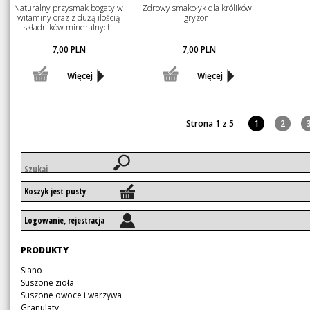
Naturalny przysmak bogaty w
Zdrowy smakołyk dla królików i
witaminy oraz z dużą ilością
gryzoni.
składników mineralnych.
7,00
PLN
7,00
PLN
Więcej
Więcej
Strona 1 z 5
1
2
Słowa
kluczowe
Koszyk jest pusty
Logowanie, rejestracja
Pomiń
PRODUKTY
nawigację
Pomiń
Siano
nawigację
Suszone zioła
Suszone owoce i warzywa
Granulaty