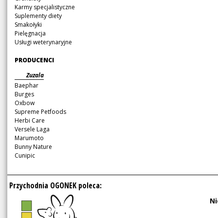
Karmy specjalistyczne
Suplementy diety
Smakołyki
Pielęgnacja
Usługi weterynaryjne
Pomiń
PRODUCENCI
nawigację
Pomiń
Zuzala
nawigację
Baephar
Burges
Oxbow
Supreme Petfoods
Herbi Care
Versele Laga
Marumoto
Bunny Nature
Cunipic
Przychodnia OGONEK poleca:
Ni