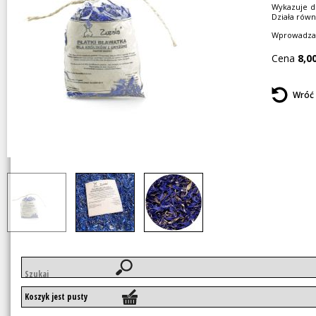
Wykazuje d
Działa rów
Wprowadzać
Cena
8,0
Wróć
Słowa
kluczowe
Koszyk jest pusty