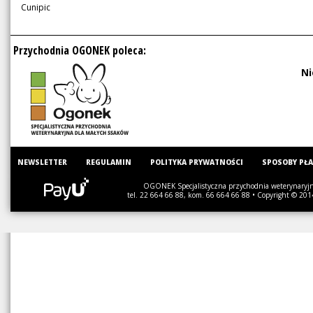
Cunipic
Przychodnia OGONEK poleca:
Ni
NEWSLETTER
REGULAMIN
POLITYKA PRYWATNOŚCI
SPOSOBY PŁ
OGONEK Specjalistyczna przychodnia weterynaryjna
tel. 22 664 66 88, kom. 66 664 66 88 • Copyright © 201