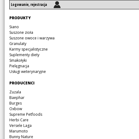
Logowanie, rejestracja
Pomiń
PRODUKTY
nawigację
Pomiń
Siano
nawigację
Suszone zioła
Suszone owoce i warzywa
Granulaty
Karmy specjalistyczne
Suplementy diety
Smakołyki
Pielęgnacja
Usługi weterynaryjne
Pomiń
PRODUCENCI
nawigację
Pomiń
Zuzala
nawigację
Baephar
Burges
Oxbow
Supreme Petfoods
Herbi Care
Versele Laga
Marumoto
Bunny Nature