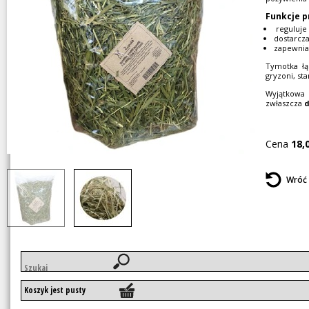
Funkcje p
reguluje
dostarcza
zapewnia 
Tymotka łą
gryzoni, st
Wyjątkowa 
zwłaszcza
d
Cena
18,
Wróć
Słowa
kluczowe
Koszyk jest pusty