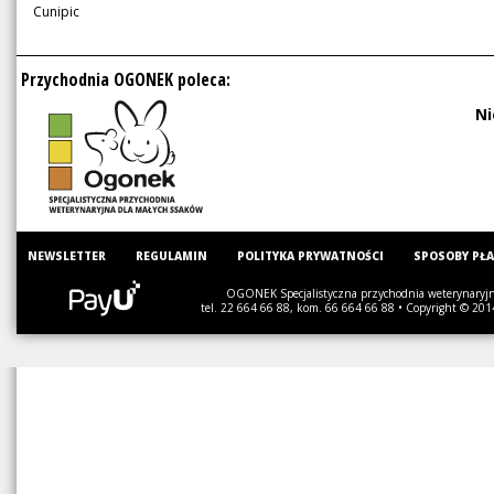
Cunipic
Przychodnia OGONEK poleca:
Ni
NEWSLETTER
REGULAMIN
POLITYKA PRYWATNOŚCI
SPOSOBY PŁ
OGONEK Specjalistyczna przychodnia weterynaryjna
tel. 22 664 66 88, kom. 66 664 66 88 • Copyright © 201