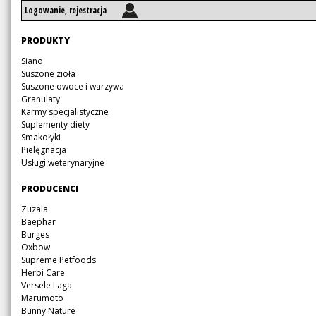
Logowanie, rejestracja
Pomiń
PRODUKTY
nawigację
Pomiń
Siano
nawigację
Suszone zioła
Suszone owoce i warzywa
Granulaty
Karmy specjalistyczne
Suplementy diety
Smakołyki
Pielęgnacja
Usługi weterynaryjne
Pomiń
PRODUCENCI
nawigację
Pomiń
Zuzala
nawigację
Baephar
Burges
Oxbow
Supreme Petfoods
Herbi Care
Versele Laga
Marumoto
Bunny Nature