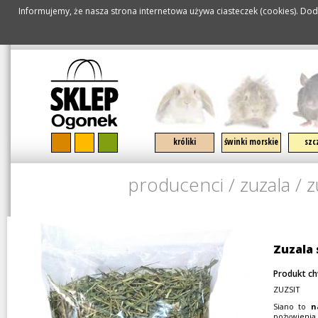
Informujemy, że nasza strona internetowa używa ciasteczek (cookies). Doda
SPECJALISTY
pomiń nawigację
króliki
świnki morskie
szc
producenci
/
zuzala
/
z
Zuzala
Produkt c
ZUZSIT
Siano to
n
pożywienia 