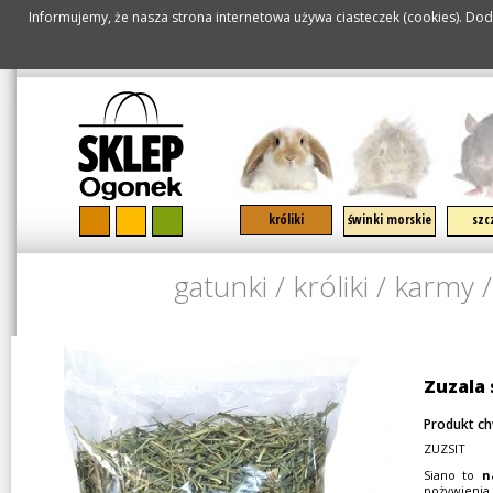
Informujemy, że nasza strona internetowa używa ciasteczek (cookies). Doda
SPECJALISTY
pomiń nawigację
króliki
świnki morskie
szc
gatunki
/
króliki
/
karmy
/
Zuzala
Produkt c
ZUZSIT
Siano to
n
pożywienia 