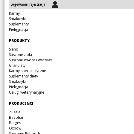
Logowanie, rejestracja
Pomiń
Karmy
nawigację
Smakołyki
Suplementy
Pielęgnacja
Pomiń
PRODUKTY
nawigację
Pomiń
Siano
nawigację
Suszone zioła
Suszone owoce i warzywa
Granulaty
Karmy specjalistyczne
Suplementy diety
Smakołyki
Pielęgnacja
Usługi weterynaryjne
Pomiń
PRODUCENCI
nawigację
Pomiń
Zuzala
nawigację
Baephar
Burges
Oxbow
Supreme Petfoods