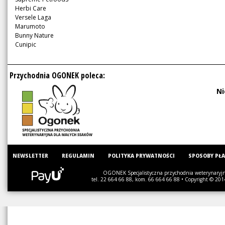
Herbi Care
Versele Laga
Marumoto
Bunny Nature
Cunipic
Przychodnia OGONEK poleca:
Ni
NEWSLETTER
REGULAMIN
POLITYKA PRYWATNOŚCI
SPOSOBY PŁ
OGONEK Specjalistyczna przychodnia weterynaryjna
tel. 22 664 66 88, kom. 66 664 66 88 • Copyright © 201