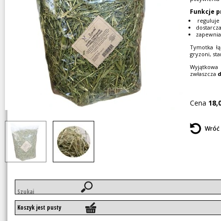
Funkcje p
reguluje
dostarcza
zapewnia 
Tymotka łą
gryzoni, st
Wyjątkowa 
zwłaszcza
d
Cena
18,
Wróć
Słowa
kluczowe
Koszyk jest pusty