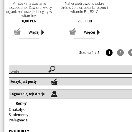
Mniszek ma działanie
Natka pietruszki to dobre
moczopędne. Zawiera kwasy
źródło żelaza, beta-karotenu i
organiczne oraz jest bogaty w
witamin B1, B2, C.
witaminy.
8,00
PLN
7,00
PLN
Więcej
Więcej
Strona 1 z 5
1
2
Słowa
kluczowe
Koszyk jest pusty
Logowanie, rejestracja
Pomiń
Karmy
nawigację
Smakołyki
Suplementy
Pielęgnacja
Pomiń
PRODUKTY