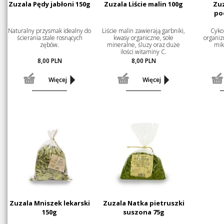
Zuzala Pędy jabłoni 150g
Zuzala Liście malin 100g
Zuz
po
Naturalny przysmak idealny do
Liście malin zawierają garbniki,
Cykor
ścierania stale rosnących
kwasy organiczne, sole
organi
zębów.
mineralne, śluzy oraz duże
mik
ilości witaminy C.
8,00
PLN
8,00
PLN
Więcej
Więcej
Zuzala Mniszek lekarski
Zuzala Natka pietruszki
150g
suszona 75g