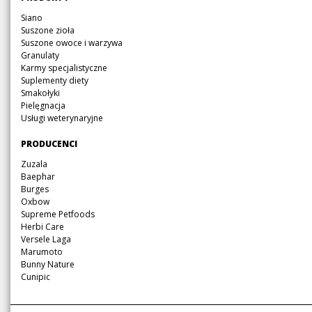
nawigację
Pomiń
Siano
nawigację
Suszone zioła
Suszone owoce i warzywa
Granulaty
Karmy specjalistyczne
Suplementy diety
Smakołyki
Pielęgnacja
Usługi weterynaryjne
Pomiń
PRODUCENCI
nawigację
Pomiń
Zuzala
nawigację
Baephar
Burges
Oxbow
Supreme Petfoods
Herbi Care
Versele Laga
Marumoto
Bunny Nature
Cunipic