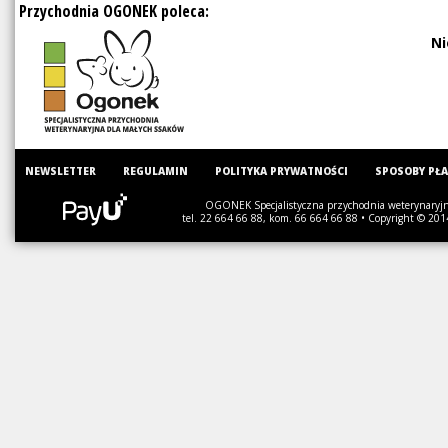
Przychodnia OGONEK poleca:
Ni
NEWSLETTER
REGULAMIN
POLITYKA PRYWATNOŚCI
SPOSOBY PŁ
OGONEK Specjalistyczna przychodnia weterynaryjna
tel. 22 664 66 88, kom. 66 664 66 88 • Copyright © 201