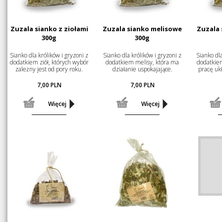
Zuzala sianko z ziołami
Zuzala sianko melisowe
Zuzala
300g
300g
Sianko dla królików i gryzoni z
Sianko dla królików i gryzoni z
Sianko dla
dodatkiem ziół, których wybór
dodatkiem melisy, która ma
dodatkiem
zależny jest od pory roku.
działanie uspokajające.
pracę uk
7,00
PLN
7,00
PLN
Więcej
Więcej