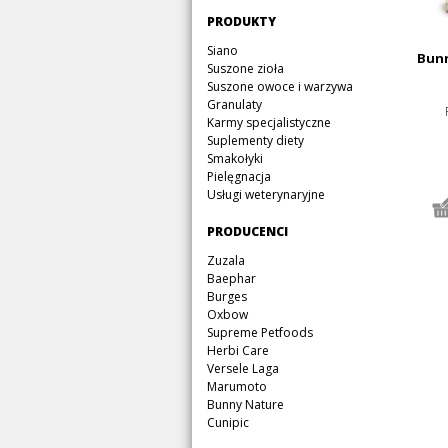
Pomiń
PRODUKTY
nawigację
Pomiń
Siano
Bun
nawigację
Suszone zioła
Suszone owoce i warzywa
Granulaty
Karmy specjalistyczne
Suplementy diety
Smakołyki
Pielęgnacja
Usługi weterynaryjne
Pomiń
PRODUCENCI
nawigację
Pomiń
Zuzala
nawigację
Baephar
Burges
Oxbow
Supreme Petfoods
Herbi Care
Versele Laga
Marumoto
Bunny Nature
Cunipic