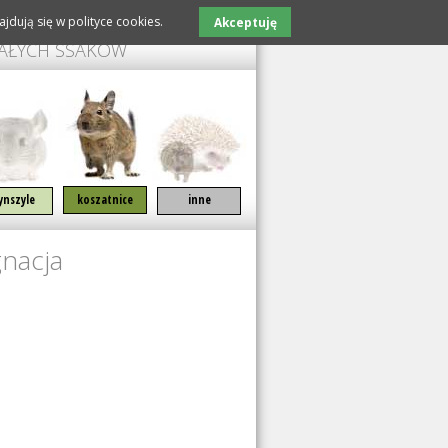
jdują się w polityce cookies.
Akceptuję
MAŁYCH SSAKÓW
ynszyle
koszatnice
inne
gnacja