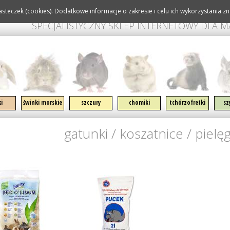
steczek (cookies). Dodatkowe informacje o zakresie i celu ich wykorzystania zna
SPECJALISTYCZNY SKLEP INTERNETOWY DLA 
igację
ki
świnki morskie
szczury
chomiki
tchórzofretki
sz
gatunki
/
koszatnice
/
pielę