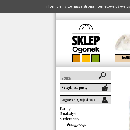
Informujemy, że nasza strona internetowa używa cia
pomiń naw
króli
Słowa
kluczowe
Koszyk jest pusty
Logowanie, rejestracja
Pomiń
Karmy
nawigację
Smakołyki
Suplementy
Pielęgnacja