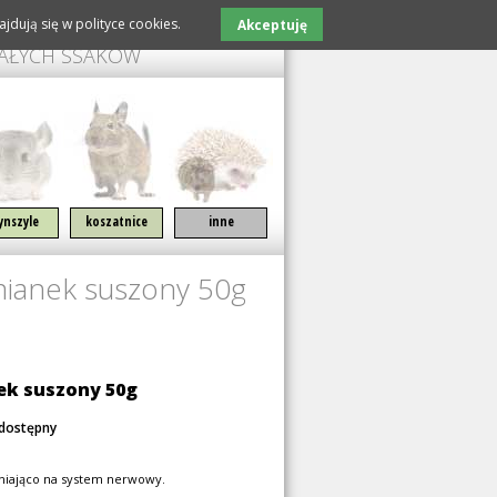
jdują się w polityce cookies.
Akceptuję
MAŁYCH SSAKÓW
ynszyle
koszatnice
inne
mianek suszony 50g
ek suszony 50g
edostępny
źniająco na system nerwowy.