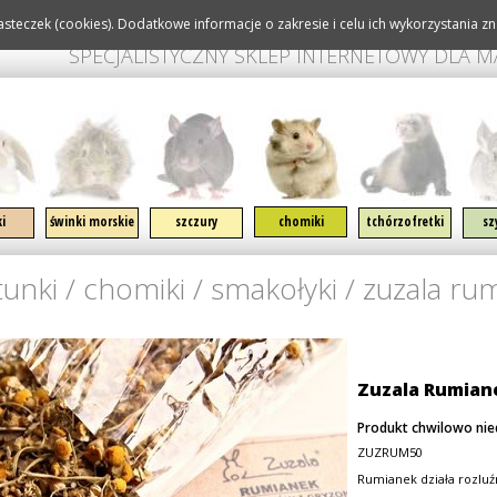
steczek (cookies). Dodatkowe informacje o zakresie i celu ich wykorzystania zna
SPECJALISTYCZNY SKLEP INTERNETOWY DLA 
igację
ki
świnki morskie
szczury
chomiki
tchórzofretki
sz
tunki
/
chomiki
/
smakołyki
/
zuzala ru
Zuzala Rumian
Produkt chwilowo ni
ZUZRUM50
Rumianek działa rozlu