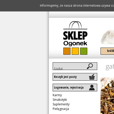
Informujemy, że nasza strona internetowa używa cia
pomiń naw
króli
ga
Słowa
kluczowe
Koszyk jest pusty
Logowanie, rejestracja
Pomiń
Karmy
nawigację
Smakołyki
Suplementy
Pielęgnacja