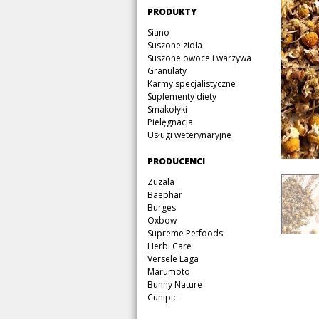
Pomiń
PRODUKTY
nawigację
Pomiń
Siano
nawigację
Suszone zioła
Suszone owoce i warzywa
Granulaty
Karmy specjalistyczne
Suplementy diety
Smakołyki
Pielęgnacja
Usługi weterynaryjne
Pomiń
PRODUCENCI
nawigację
Pomiń
Zuzala
nawigację
Baephar
Burges
Oxbow
Supreme Petfoods
Herbi Care
Versele Laga
Marumoto
Bunny Nature
Cunipic